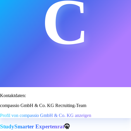
C
Kontaktdaten:
compassio GmbH & Co. KG Recruiting-Team
Profil von compassio GmbH & Co. KG anzeigen
StudySmarter Expertenrat
🤫