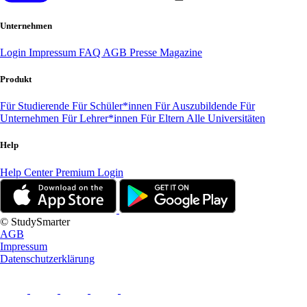
Unternehmen
Login
Impressum
FAQ
AGB
Presse
Magazine
Produkt
Für Studierende
Für Schüler*innen
Für Auszubildende
Für
Unternehmen
Für Lehrer*innen
Für Eltern
Alle Universitäten
Help
Help Center
Premium Login
© StudySmarter
AGB
Impressum
Datenschutzerklärung