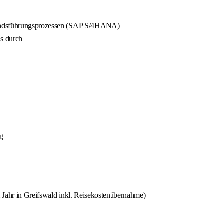
standsführungsprozessen (SAP S/4HANA)
s durch
g
 Jahr in Greifswald inkl. Reisekostenübernahme)