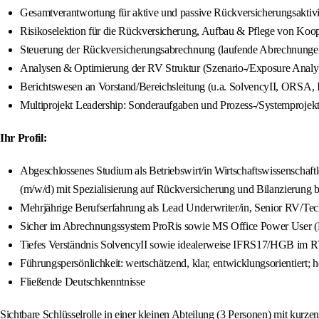
Gesamtverantwortung für aktive und passive Rückversicherungsaktivit
Risikoselektion für die Rückversicherung, Aufbau & Pflege von Koo
Steuerung der Rückversicherungsabrechnung (laufende Abrechnung
Analysen & Optimierung der RV Struktur (Szenario-/Exposure Analys
Berichtswesen an Vorstand/Bereichsleitung (u.a. SolvencyII, ORS
Multiprojekt Leadership: Sonderaufgaben und Prozess-/Systemprojekt
Ihr Profil:
Abgeschlossenes Studium als Betriebswirt/in Wirtschaftswissenschaft
(m/w/d) mit Spezialisierung auf Rückversicherung und Bilanzierung be
Mehrjährige Berufserfahrung als Lead Underwriter/in, Senior RV/Te
Sicher im Abrechnungssystem ProRis sowie MS Office Power User (
Tiefes Verständnis SolvencyII sowie idealerweise IFRS17/HGB im 
Führungspersönlichkeit: wertschätzend, klar, entwicklungsorientiert
Fließende Deutschkenntnisse
Sichtbare Schlüsselrolle in einer kleinen Abteilung (3 Personen) mit ku