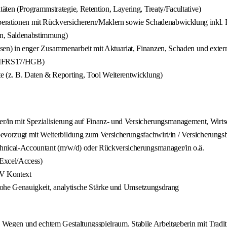
äten (Programmstrategie, Retention, Layering, Treaty/Facultative)
perationen mit Rückversicherern/Maklern sowie Schadenabwicklung inkl. 
en, Saldenabstimmung)
en) in enger Zusammenarbeit mit Aktuariat, Finanzen, Schaden und exter
A, IFRS17/HGB)
e (z. B. Daten & Reporting, Tool Weiterentwicklung)
ler/in mit Spezialisierung auf Finanz- und Versicherungsmanagement, Wir
vorzugt mit Weiterbildung zum Versicherungsfachwirt/in / Versicherungsbet
chnical-Accountant (m/w/d) oder Rückversicherungsmanager/in o.ä.
Excel/Access)
RV Kontext
; hohe Genauigkeit, analytische Stärke und Umsetzungsdrang
rzen Wegen und echtem Gestaltungsspielraum. Stabile Arbeitgeberin mit Tr