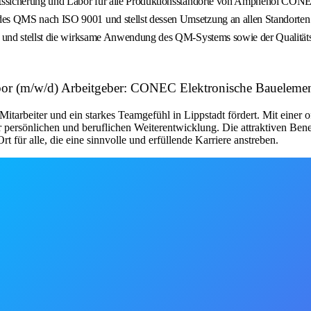
tätssicherung und Labor für alle Produktionsstandorte von Amphenol CON
des QMS nach ISO 9001 und stellst dessen Umsetzung an allen Standorten 
ie und stellst die wirksame Anwendung des QM-Systems sowie der Qualitäts
abor (m/w/d) Arbeitgeber: CONEC Elektronische Bauelem
tarbeiter und ein starkes Teamgefühl in Lippstadt fördert. Mit einer 
 persönlichen und beruflichen Weiterentwicklung. Die attraktiven Benefi
r alle, die eine sinnvolle und erfüllende Karriere anstreben.