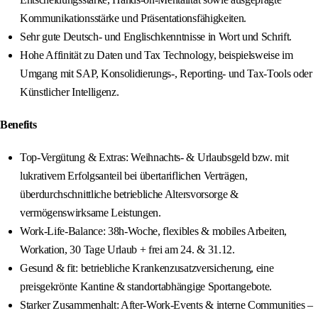
Kommunikationsstärke und Präsentationsfähigkeiten.
Sehr gute Deutsch‑ und Englischkenntnisse in Wort und Schrift.
Hohe Affinität zu Daten und Tax Technology, beispielsweise im
Umgang mit SAP, Konsolidierungs‑, Reporting‑ und Tax‑Tools oder
Künstlicher Intelligenz.
Benefits
Top‑Vergütung & Extras: Weihnachts‑ & Urlaubsgeld bzw. mit
lukrativem Erfolgsanteil bei übertariflichen Verträgen,
überdurchschnittliche betriebliche Altersvorsorge &
vermögenswirksame Leistungen.
Work‑Life‑Balance: 38h‑Woche, flexibles & mobiles Arbeiten,
Workation, 30 Tage Urlaub + frei am 24. & 31.12.
Gesund & fit: betriebliche Krankenzusatzversicherung, eine
preisgekrönte Kantine & standortabhängige Sportangebote.
Starker Zusammenhalt: After‑Work‑Events & interne Communities –