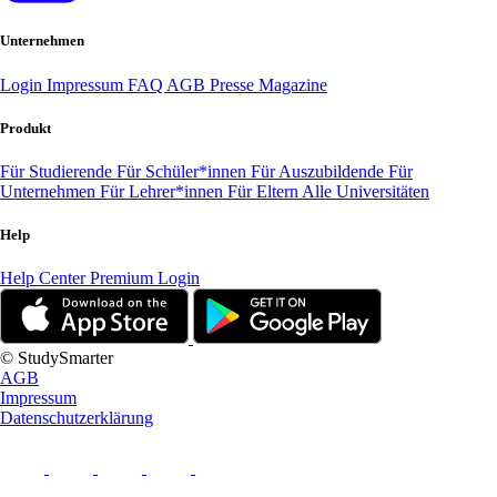
Unternehmen
Login
Impressum
FAQ
AGB
Presse
Magazine
Produkt
Für Studierende
Für Schüler*innen
Für Auszubildende
Für
Unternehmen
Für Lehrer*innen
Für Eltern
Alle Universitäten
Help
Help Center
Premium Login
© StudySmarter
AGB
Impressum
Datenschutzerklärung