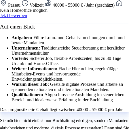
Passau
Vollzeit
40000 - 55000 € / Jahr (geschätzt)
Kein Homeoffice möglich
Jetzt bewerben
Auf einen Blick
Aufgaben:
Führe Lohn- und Gehaltsabrechnungen durch und
berate Mandanten.
Unternehmen:
Traditionsreiche Steuerberatung mit herzlicher
Unternehmenskultur.
Vorteile:
Sicherer Job, flexible Arbeitszeiten, bis zu 30 Tage
Urlaub und Home-Office.
Weitere Informationen:
Flache Hierarchien, regelmäßige
Mitarbeiter-Events und hervorragende
Entwicklungsmöglichkeiten.
Warum dieser Job:
Gestalte digitale Prozesse und arbeite an
spannenden nationalen und internationalen Mandaten.
Qualifikationen:
Abgeschlossene Ausbildung im steuerlichen
Bereich und idealerweise Erfahrung in der Buchhaltung.
Das prognostizierte Gehalt liegt zwischen 40000 - 55000 € pro Jahr.
Sie möchten nicht einfach nur Buchhaltung erledigen, sondern Mandanten
aktiv begleiten und moderne, digitale Prozesse mitgestalten? Dann sind Sie