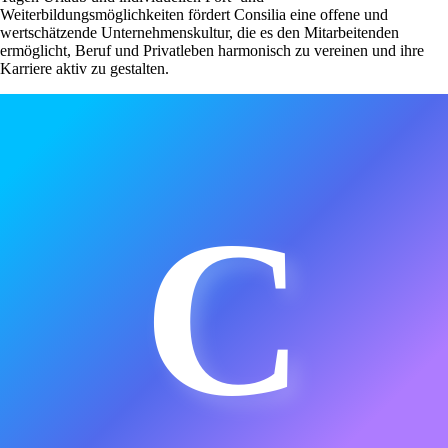
Weiterbildungsmöglichkeiten fördert Consilia eine offene und
wertschätzende Unternehmenskultur, die es den Mitarbeitenden
ermöglicht, Beruf und Privatleben harmonisch zu vereinen und ihre
Karriere aktiv zu gestalten.
C