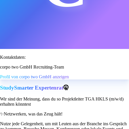
Kontaktdaten:
corpo two GmbH Recruiting-Team
Profil von corpo two GmbH anzeigen
StudySmarter Expertenrat
🤫
Wir sind der Meinung, dass du so Projektleiter TGA HKLS (m/w/d)
erhalten könntest
✨
Netzwerken, was das Zeug hält!
Nutze jede Gelegenheit, um mit Leuten aus der Branche ins Gespräch
zu kommen. Besuche Messen, Konferenzen oder lokale Events und