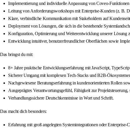
Implementierung und individuelle Anpassung von Coveo-Funktionen a
Leitung von Anforderungsworkshops mit Enterprise-Kunden (z. B. Del
Klare, verbindliche Kommunikation mit Stakeholdern auf Kundenseit
Deployment von Lösungen, die sich in die bestehende Systemlandscha
Konfiguration, Optimierung und Weiterentwicklung unserer Lösung zu
Entwicklung intuitiver, benutzerfreundlicher Oberflächen sowie Impl
Das bringst du mit:
8+ Jahre praktische Entwicklungserfahrung mit JavaScript, TypeScri
Sicherer Umgang mit komplexen Tech-Stacks und B2B-Ökosysteme
Nachgewiesene Beratungserfahrung in kundenorientierten Rollen sowi
Ausgeprägtes Verantwortungsgefühl, Fähigkeit zur Projektsteuerung, s
Verhandlungssichere Deutschkenntnisse in Wort und Schrift.
Das macht dich besonders:
Erfahrung mit groß angelegten Systemintegrationen oder Enterprise-C