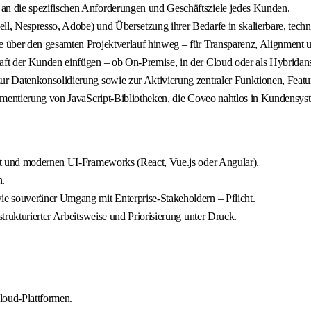
n die spezifischen Anforderungen und Geschäftsziele jedes Kunden.
l, Nespresso, Adobe) und Übersetzung ihrer Bedarfe in skalierbare, tech
e über den gesamten Projektverlauf hinweg – für Transparenz, Alignment 
ft der Kunden einfügen – ob On-Premise, in der Cloud oder als Hybridans
r Datenkonsolidierung sowie zur Aktivierung zentraler Funktionen, Featur
ementierung von JavaScript-Bibliotheken, die Coveo nahtlos in Kundensyst
pt und modernen UI-Frameworks (React, Vue.js oder Angular).
n.
e souveräner Umgang mit Enterprise-Stakeholdern – Pflicht.
trukturierter Arbeitsweise und Priorisierung unter Druck.
loud-Plattformen.