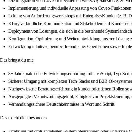
Die Integration von Coveo mit Systemen wie SAP, Salesforce, Servi
Implementierung und individuelle Anpassung von Coveo-Funktionen a
Leitung von Anforderungsworkshops mit Enterprise-Kunden (z. B. Del
Klare, verbindliche Kommunikation mit Stakeholdern auf Kundenseit
Deployment von Lösungen, die sich in die bestehende Systemlandscha
Konfiguration, Optimierung und Weiterentwicklung unserer Lösung zu
Entwicklung intuitiver, benutzerfreundlicher Oberflächen sowie Impl
Das bringst du mit:
8+ Jahre praktische Entwicklungserfahrung mit JavaScript, TypeScri
Sicherer Umgang mit komplexen Tech-Stacks und B2B-Ökosysteme
Nachgewiesene Beratungserfahrung in kundenorientierten Rollen sowi
Ausgeprägtes Verantwortungsgefühl, Fähigkeit zur Projektsteuerung, s
Verhandlungssichere Deutschkenntnisse in Wort und Schrift.
Das macht dich besonders:
Erfahrung mit groß angelegten Systemintegrationen oder Enterprise-C