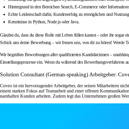
Hintergrund in den Bereichen Search, E-Commerce oder Informationsa
Echte Leidenschaft dafür, Kundenerfolg zu ermöglichen und Nutzungs
Kenntnisse in Python, Node.js oder Java.
Glaubst du, dass du diese Rolle mit Leben füllen kannst – oder ihr sogar e
Schick uns deine Bewerbung – wir freuen uns, von dir zu hören! Werde Te
Wir begrüßen Bewerbungen aller qualifizierten Kandidat:innen – unabhängi
Einstellungsprozesse ein. Wenn du während des Bewerbungsverfahrens a
Solution Consultant (German-speaking) Arbeitgeber: Cov
Coveo ist ein hervorragender Arbeitgeber, der seinen Mitarbeitern nic
einem starken Fokus auf Teamarbeit und einer offenen Kommunikations
namhaften Kunden arbeiten. Zudem legt das Unternehmen großen Wert au