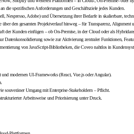
ceNow, Shopify und weiteren Plattformen – in Cloud-, On-Premise- oder
n die spezifischen Anforderungen und Geschäftsziele jedes Kunden.
l, Nespresso, Adobe) und Übersetzung ihrer Bedarfe in skalierbare, tech
e über den gesamten Projektverlauf hinweg – für Transparenz, Alignment 
ft der Kunden einfügen – ob On-Premise, in der Cloud oder als Hybridans
r Datenkonsolidierung sowie zur Aktivierung zentraler Funktionen, Featur
ementierung von JavaScript-Bibliotheken, die Coveo nahtlos in Kundensyst
pt und modernen UI-Frameworks (React, Vue.js oder Angular).
n.
e souveräner Umgang mit Enterprise-Stakeholdern – Pflicht.
trukturierter Arbeitsweise und Priorisierung unter Druck.
loud-Plattformen.