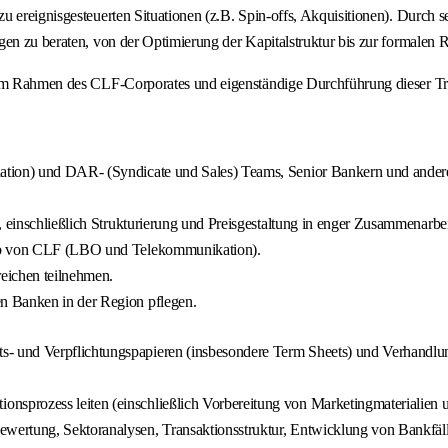
 ereignisgesteuerten Situationen (z.B. Spin-offs, Akquisitionen). Durch se
gen zu beraten, von der Optimierung der Kapitalstruktur bis zur formalen 
n im Rahmen des CLF-Corporates und eigenständige Durchführung dieser Tr
ation) und DAR- (Syndicate und Sales) Teams, Senior Bankern und andere
en, einschließlich Strukturierung und Preisgestaltung in enger Zusammen
alb von CLF (LBO und Telekommunikation).
eichen teilnehmen.
n Banken in der Region pflegen.
s- und Verpflichtungspapieren (insbesondere Term Sheets) und Verhandl
sprozess leiten (einschließlich Vorbereitung von Marketingmaterialien
ertung, Sektoranalysen, Transaktionsstruktur, Entwicklung von Bankfälle