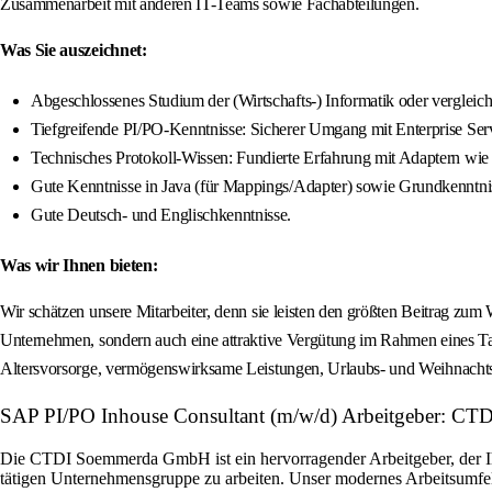
Zusammenarbeit mit anderen IT-Teams sowie Fachabteilungen.
Was Sie auszeichnet:
Abgeschlossenes Studium der (Wirtschafts-) Informatik oder vergleich
Tiefgreifende PI/PO-Kenntnisse: Sicherer Umgang mit Enterprise Serv
Technisches Protokoll-Wissen: Fundierte Erfahrung mit Adaptern
Gute Kenntnisse in Java (für Mappings/Adapter) sowie Grundkenntni
Gute Deutsch- und Englischkenntnisse.
Was wir Ihnen bieten:
Wir schätzen unsere Mitarbeiter, denn sie leisten den größten Beitrag zu
Unternehmen, sondern auch eine attraktive Vergütung im Rahmen eines Tar
Altersvorsorge, vermögenswirksame Leistungen, Urlaubs- und Weihnachtsge
SAP PI/PO Inhouse Consultant (m/w/d) Arbeitgeber: CT
Die CTDI Soemmerda GmbH ist ein hervorragender Arbeitgeber, der Ihne
tätigen Unternehmensgruppe zu arbeiten. Unser modernes Arbeitsumfeld