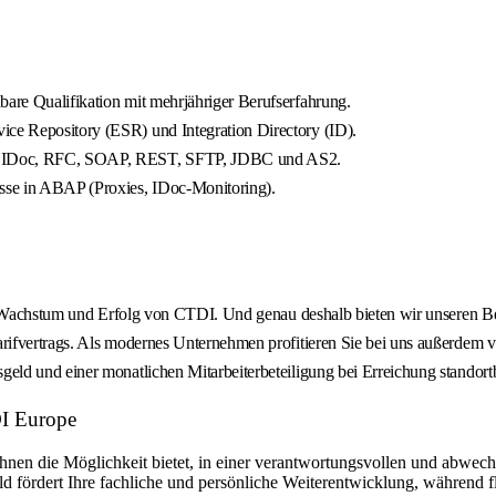
bare Qualifikation mit mehrjähriger Berufserfahrung.
ice Repository (ESR) und Integration Directory (ID).
 wie IDoc, RFC, SOAP, REST, SFTP, JDBC und AS2.
sse in ABAP (Proxies, IDoc-Monitoring).
m Wachstum und Erfolg von CTDI. Und genau deshalb bieten wir unseren Bes
ifvertrags. Als modernes Unternehmen profitieren Sie bei uns außerdem v
ld und einer monatlichen Mitarbeiterbeteiligung bei Erreichung standort
DI Europe
n die Möglichkeit bietet, in einer verantwortungsvollen und abwechsl
 fördert Ihre fachliche und persönliche Weiterentwicklung, während fl