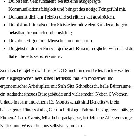
Du bist ein Verkaufstalent, besitzt eine ausgeprägte
Kommunikationsfähigkeit und bringst das nötige Feingefühl mit.
Du kannst dich am Telefon und schriftlich gut ausdrücken.
Du bist auch in saisonalen Stoßzeiten mit vielen Kundenanfragen
belastbar, freundlich und umsichtig.
Du arbeitest gern mit Menschen und im Team.
Du gehst in deiner Freizeit gerne auf Reisen, möglicherweise hast du
Italien bereits selbst erkundet.
Zum Lachen gehen wir hier bei CTS nicht in den Keller. Dich erwarten
ein ausgesprochen herzliches Betriebsklima, ein moderner und
ergonomischer Arbeitsplatz mit Steh-Sitz-Schreibtisch, helle Büroräume,
ein stadtnahes neues Bürogebäude und vieles mehr! Neben 6 Wochen
Urlaub im Jahr und einem 13. Monatsgehalt sind Benefits wie ein
hauseigenes Fitnessstudio, Gesundheitstage, Fahrradleasing, regelmäßige
Firmen-/Team-Events, Mitarbeiterparkplätze, betriebliche Altersvorsorge,
Kaffee und Wasser bei uns selbstverständlich.