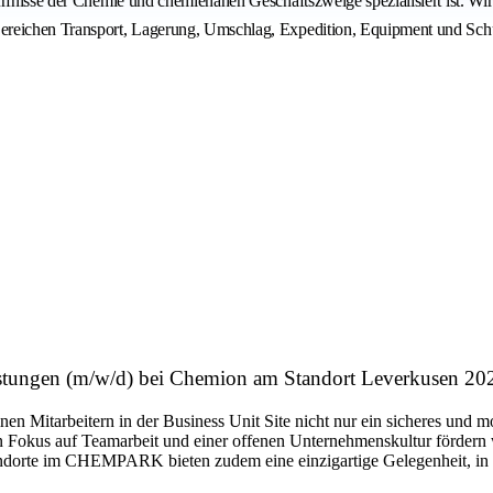
edürfnisse der Chemie und chemienahen Geschäftszweige spezialisiert ist
Bereichen Transport, Lagerung, Umschlag, Expedition, Equipment und Sch
eistungen (m/w/d) bei Chemion am Standort Leverkusen 20
itarbeitern in der Business Unit Site nicht nur ein sicheres und mod
n Fokus auf Teamarbeit und einer offenen Unternehmenskultur fördern 
ndorte im CHEMPARK bieten zudem eine einzigartige Gelegenheit, in e