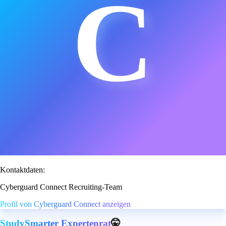
C
Kontaktdaten:
Cyberguard Connect Recruiting-Team
Profil von Cyberguard Connect anzeigen
StudySmarter Expertenrat
🤫