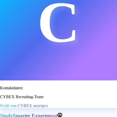
C
Kontaktdaten:
CYBEX Recruiting-Team
Profil von CYBEX anzeigen
StudySmarter Expertenrat
🤫