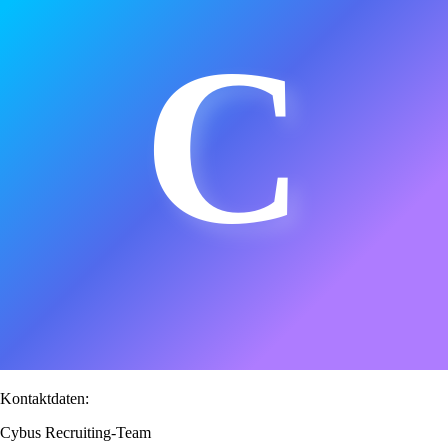
C
Kontaktdaten:
Cybus Recruiting-Team