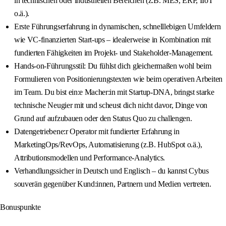
in technischen oder industriellen Bereichen (z.B. MES, ERP, IIoT
o.ä.).
Erste Führungserfahrung in dynamischen, schnelllebigen Umfeldern
wie VC-finanzierten Start-ups – idealerweise in Kombination mit
fundierten Fähigkeiten im Projekt- und Stakeholder-Management.
Hands-on-Führungsstil: Du fühlst dich gleichermaßen wohl beim
Formulieren von Positionierungstexten wie beim operativen Arbeiten
im Team. Du bist ein:e Macher:in mit Startup-DNA, bringst starke
technische Neugier mit und scheust dich nicht davor, Dinge von
Grund auf aufzubauen oder den Status Quo zu challengen.
Datengetriebene:r Operator mit fundierter Erfahrung in
MarketingOps/RevOps, Automatisierung (z.B. HubSpot o.ä.),
Attributionsmodellen und Performance-Analytics.
Verhandlungssicher in Deutsch und Englisch – du kannst Cybus
souverän gegenüber Kund:innen, Partnern und Medien vertreten.
Bonuspunkte