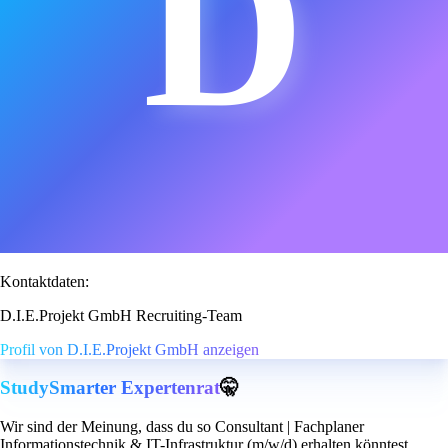
D
Kontaktdaten:
D.I.E.Projekt GmbH Recruiting-Team
Profil von D.I.E.Projekt GmbH anzeigen
StudySmarter Expertenrat
🤫
Wir sind der Meinung, dass du so Consultant | Fachplaner
Informationstechnik & IT-Infrastruktur (m/w/d) erhalten könntest