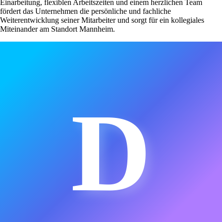
Einarbeitung, flexiblen Arbeitszeiten und einem herzlichen Team
fördert das Unternehmen die persönliche und fachliche
Weiterentwicklung seiner Mitarbeiter und sorgt für ein kollegiales
Miteinander am Standort Mannheim.
D