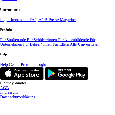
Unternehmen
Login
Impressum
FAQ
AGB
Presse
Magazine
Produkt
Für Studierende
Für Schüler*innen
Für Auszubildende
Für
Unternehmen
Für Lehrer*innen
Für Eltern
Alle Universitäten
Help
Help Center
Premium Login
© StudySmarter
AGB
Impressum
Datenschutzerklärung