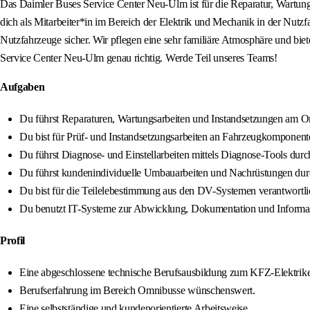
Das Daimler Buses Service Center Neu-Ulm ist für die Reparatur, Wartu
dich als Mitarbeiter*in im Bereich der Elektrik und Mechanik in der Nutzf
Nutzfahrzeuge sicher. Wir pflegen eine sehr familiäre Atmosphäre und biet
Service Center Neu-Ulm genau richtig. Werde Teil unseres Teams!
Aufgaben
Du führst Reparaturen, Wartungsarbeiten und Instandsetzungen am 
Du bist für Prüf- und Instandsetzungsarbeiten an Fahrzeugkomponente
Du führst Diagnose- und Einstellarbeiten mittels Diagnose-Tools durc
Du führst kundenindividuelle Umbauarbeiten und Nachrüstungen dur
Du bist für die Teilelebestimmung aus den DV-Systemen verantwortli
Du benutzt IT-Systeme zur Abwicklung, Dokumentation und Informat
Profil
Eine abgeschlossene technische Berufsausbildung zum KFZ-Elektrike
Berufserfahrung im Bereich Omnibusse wünschenswert.
Eine selbstständige und kundenorientierte Arbeitsweise.