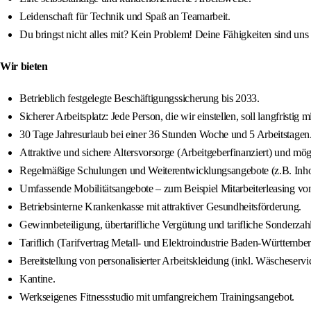
Leidenschaft für Technik und Spaß an Teamarbeit.
Du bringst nicht alles mit? Kein Problem! Deine Fähigkeiten sind uns 
Wir bieten
Betrieblich festgelegte Beschäftigungssicherung bis 2033.
Sicherer Arbeitsplatz: Jede Person, die wir einstellen, soll langfristig
30 Tage Jahresurlaub bei einer 36 Stunden Woche und 5 Arbeitstagen
Attraktive und sichere Altersvorsorge (Arbeitgeberfinanziert) und mögli
Regelmäßige Schulungen und Weiterentwicklungsangebote (z.B. Inh
Umfassende Mobilitätsangebote – zum Beispiel Mitarbeiterleasing 
Betriebsinterne Krankenkasse mit attraktiver Gesundheitsförderung.
Gewinnbeteiligung, übertarifliche Vergütung und tarifliche Sonderzahl
Tariflich (Tarifvertrag Metall- und Elektroindustrie Baden-Württembe
Bereitstellung von personalisierter Arbeitskleidung (inkl. Wäscheservi
Kantine.
Werkseigenes Fitnessstudio mit umfangreichem Trainingsangebot.