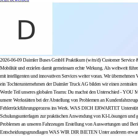
2026-06-09 Daimler Buses GmbH Praktikum (w/m/d) Customer Service & KI - Zukunft des Kundendienstes gestalten Aufgaben Aufgaben ÜBER UNS Bei Daimler Buses gestalten wir rund um den Globus die Zukunft der Mobilität und erzielen damit gemeinsam echte Wirkung. Als weltweit führender Bushersteller entwickeln und bauen wir nicht nur die besten Busse, sondern bringen den gesamten öffentlichen Personennah- und Reiseverkehr mit intelligenten und innovativen Services weiter voran. Wir übernehmen Verantwortung für lebenswerte Städte und arbeiten daran, unsere Vision nachhaltiger und zukunftsfähiger Mobilität Wirklichkeit werden zu lassen. Als ein Tochterunternehmen der Daimler Truck AG bilden wir einen zentralen Bestandteil des globalen Daimler Truck-Produktionsnetzwerks. Wir arbeiten für alle, die die Welt bewegen - das ist unser gemeinsamer Antrieb. Werde Teil unseres globalen Teams: Du machst den Unterschied - YOU MAKE US Unser Team DB/MCC-T besteht standortübergreifend (Neu-Ulm/Mannheim) aus 13 hochmotivierten und engagierten Technikfans, die unsere Werkstätten bei der Abstellung von Problemen an Kundenfahrzeugen unterstützen. Zudem sind wir verantwortlich für die Bündelung von Beanstandungen sowie die Einsteuerung von Fehlern aus dem Feld in den Fehlerrückführungsprozess ins Werk. WAS DICH ERWARTET Unterstützung bei der Konzeption und Umsetzung von KI-Lösungen im technischen Kundendienst (z. B. Wissensmanagement, Chatbots, etc.) Erstellung von Schulungsunterlagen zur praktischen Anwendung von KI-Lösungen und ggf. Durchführung von Schulungen Analyse und Aufbereitung von Fehler- und Felddaten zur Identifikation von Ursachen von technischen Problemen an unseren Fahrzeugen Erstellung von Auswertungen und Berichten für die Bearbeitung von technischen Reklamationsthemen im Fehlerrückführprozess Mitarbeit bei der Erstellung von Präsentationen und Entscheidungsgrundlagen WAS WIR DIR BIETEN Unter anderem erwarten Dich folgende Benefits bei uns: Einblicke in einen internationalen Konzern - lerne Strukturen, Abläufe und Projekte eines global agierenden Unternehmens kennen. Individuelle Einarbeitung und strukturierter Onboarding-Prozess Persönliche Betreuung durch feste Ansprechpersonen Aktives Praktikantennetzwerk - Austausch, Kontakte und gemeinsame Aktivitäten mit anderen Praktikantinnen und Praktikanten. Regelmäßiger Praktikanten-Jour-Fix - feste Termine für Events wie bspw. Werksführungen, Testfahrt oder Bewerbungstraining Arbeiten mit modernen Systemen & Technologien - sammle praktische Erfahrung mit aktuellen Tools und digitalen Arbeitsprozessen. Vergünstigte Kantine - täglich frische und preiswerte Verpflegung direkt vor Ort. Wir sind stolz darauf, als familienfreundliches Unternehmen seit 2009 mit dem Zertifikat audit berufundfamilie ausgezeichnet zu sein. Das Zertifikat steht für die besondere Anerkennung langjähriger, nachhaltiger familien- und lebensphasenbewusster Personalpolitik und der Gestaltung familiengerechter Arbeitsbedingungen. ÜBER UNS Bei Daimler Buses gestalten wir rund um den Globus die Zukunft der Mobilität und erzielen damit gemeinsam echte Wirkung. Als weltweit führender Bushersteller entwickeln und bauen wir nicht nur di