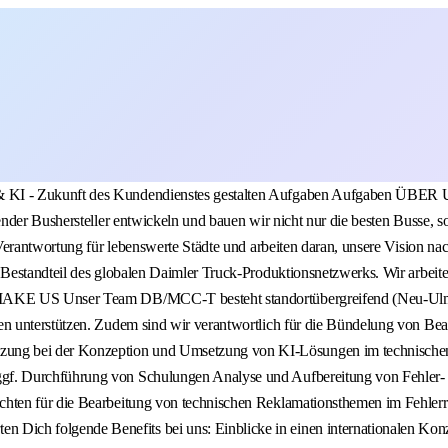
e besten Busse, sondern bringen den gesamten öffentlichen Personennah- und Reiseverkehr mit intelligenten und innovativen Services weiter voran. Wir übernehmen Verantwortung für lebenswerte Städte und arbeiten daran, unsere Vision nachhaltiger und zukunftsfähiger Mobilität Wirklichkeit werden zu lassen. Als ein Tochterunternehmen der Daimler Truck AG bilden wir einen zentralen Bestandteil des globalen Daimler Truck-Produktionsnetzwerks. Wir arbeiten für alle, die die Welt bewegen - das ist unser gemeinsamer Antrieb. Werde Teil unseres globalen Teams: Du machst den Unterschied - YOU MAKE US Unser Team DB/MCC-T besteht standortübergreifend (Neu-Ulm/Mannheim) aus 13 hochmotivierten und engagierten Technikfans, die unsere Werkstätten bei der Abstellung von Problemen an Kundenfahrzeugen unterstützen. Zudem sind wir verantwortlich für die Bündelung von Beanstandungen sowie die Einsteuerung von Fehlern aus dem Feld in den Fehlerrückführungsprozess ins Werk. WAS DICH ERWARTET Unterstützung bei der Konzeption und Umsetzung von KI-Lösungen im technischen Kundendienst (z. B. Wissensmanagement, Chatbots, etc.) Erstellung von Schulungsunterlagen zur praktischen Anwendung von KI-Lösungen und ggf. Durchführung von Schulungen Analyse und Aufbereitung von Fehler- und Felddaten zur Identifikation von Ursachen von technischen Problemen an unseren Fahrzeugen Erstellung von Auswertungen und Berichten für die Bearbeitung von technischen Reklamationsthemen im Fehlerrückführprozess Mitarbeit bei der Erstellung von Präsentationen und Entscheidungsgrundlagen WAS WIR DIR BIETEN Unter anderem erwarten Dich folgende Benefits bei uns: Einblicke in einen internationalen Konzern - lerne Strukturen, Abläufe und Projekte eines global agierenden Unternehmens kennen. Individuelle Einarbeitung und strukturierter Onboarding-Prozess Persönliche Betreuung durch feste Ansprechpersonen Aktives Praktikantennetzwerk - Austausch, Kontakte und gemeinsame Aktivitäten mit anderen Praktikantinnen und Praktikanten. Regelmäßiger Praktikanten-Jour-Fix - feste Termine für Events wie bspw. Werksführungen, Testfahrt oder Bewerbungstraining Arbeiten mit modernen Systemen & Technologien - sammle praktische Erfahrung mit aktuellen Tools und digitalen Arbeitsprozessen. Vergünstigte Kantine - täglich frische und preiswerte Verpflegung direkt vor Ort. Wir sind stolz darauf, als familienfreundliches Unternehmen seit 2009 mit dem Zertifikat audit berufundfamilie ausgezeichnet zu sein. Das Zertifikat steht für die besondere Anerkennung langjähriger, nachhaltiger familien- und lebensphasenbewusster Personalpolitik und der Gestaltung familiengerechter Arbeitsbedingungen. Qualifikationen Qualifikationen DESHALB PASST DU ZU UNS Studiengang in folgende Richtung: Elektrotechnik Elektronik Informationstechnik Mechatronik Technische Informatik Automotive Electrical Systems Engineering Du bringst nicht alles mit? Kein Problem! Deine Fähigkeiten sind uns wichtig, wichtiger ist uns jedoch deine Motivation. #MAKE YOUR MOVE und bewirb Dich jetzt - Wir freuen uns auf Dich! ZUSÄTZLICHE INFORMATIONEN Es handelt sich um eine befristete Stelle auf 6 Monate. Du fühlst Dich von unserem Angebot angesprochen und möch