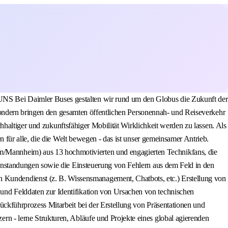
test Teil des Teams werden? Dann bewirb Dich direkt online mit Deinen Bewerbungsunterlagen! Ganz ohne Formalitäten geht es natürlich auch bei uns nicht. Daher bitten wir darum, Dich ausschließlich online zu bewerben und Deiner Bewerbung einen Lebenslauf, ein Anschreiben, eine Immatrikulationsbescheinigung, einen aktuellen Notenauszug, einen Nachweis zur Regelstudienzeit sowie Zeugnisse beizufügen (max. Gesamtgröße der Anhänge 5 MB). Wir freuen uns über Onlinebewerbungen schwerbehinderter und ihnen gleichgestellter behinderter Menschen. Bei Fragen kannst Du Dich unter: sbv_mannheim@daimlertruck.com zudem an die Schwerbehindertenvertretung des Standorts wenden, die Dich gerne nach Deiner Bewerbung im weiteren Bewerbungsprozess unterstützt. Bei Problemen mit der Bewerbung oder Fragen zum Bewerbungsprozess steht Dir gerne das Recruiting Team unter recruiting_daimlerbuses@daimlertruck.com zur Verfügung. DESHALB PASST DU ZU UNS Studiengang in folgende Richtung: Elektrotechnik Elektronik Informationstechnik Mechatronik Technische Informatik Automotive Electrical Systems Engineering Du bringst nicht alles mit? Kein Problem! Deine Fähigkeiten sind uns wichtig, wichtiger ist uns jedoch deine Motivation. #MAKE YOUR MOVE und bewirb Dich jetzt - Wir freuen uns auf Dich! ZUSÄTZLICHE INFORMATIONEN Es handelt sich um eine befristete Stelle auf 6 Monate. Du fühlst Dich von unserem Angebot angesprochen und möchtest Teil des Teams werden? Dann bewirb Dich direkt online mit Deinen Bewerbungsunterlagen! Ganz ohne Formalitäten geht es natürlich auch bei uns nicht. Daher bitten wir darum, Dich ausschließlich online zu bewerben und Deiner Bewerbung einen Lebenslauf, ein Anschreiben, eine Immatrikulationsbescheinigung, einen aktuellen Notenauszug, einen Nachweis zur Regelstudienzeit sowie Zeugnisse beizufügen (max. Gesamtgröße der Anhänge 5 MB). Wir freuen uns über Onlinebewerbungen schwerbehinderter und ihnen gleichgestellter behinderter Menschen. Bei Fragen kannst Du Dich unter: sbv_mannheim@daimlertruck.com zudem an die Schwerbehindertenvertretung des Standorts wenden, die Dich gerne nach Deiner Bewerbung im weiteren Bewerbungsprozess unterstützt. Bei Problemen mit der Bewerbung oder Fragen zum Bewerbungsprozess steht Dir gerne das Recruiting Team unter recruiting_daimlerbuses@daimlertruck.com zur Verfügung. Unsere Unternehmenskultur Unsere Unternehmenskultur Bei Daimler Truck fördern wir Vielfalt und stehen für eine inklusive Unternehmenskultur. Wir schätzen die individuellen Stärken unserer Mitarbeiter:innen, denn diese führen zur besten Teamleistung und somit zum Erfolg unseres Unternehmens. Inklusion und Chancengleichheit sind uns wichtig - ganz gleich woher Du kommst und wer Du bist. Wir freuen uns auf Bewerbungen von Personen aller Kulturen und Geschlechter, Eltern, Menschen mit Behinderungen und Menschen aus der LGBTIQ+ Community. Bei Daimler Truck fördern wir Vielfalt und stehen für eine inklusive Unternehmenskultur. Wir schätzen die individuellen Stärken unserer Mitarbeiter:innen, denn diese führen zur besten Teamleistung und somit zum Erfolg unseres Unternehmens. Inklusion und Chancengleichheit sind uns wichtig - ganz gleich woher Du kommst