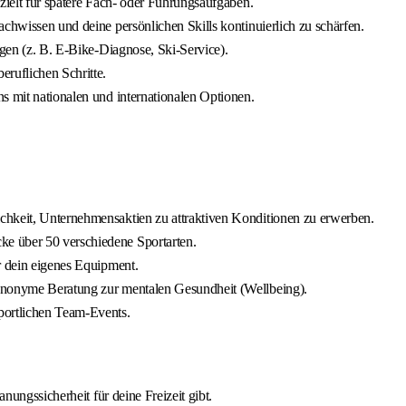
zielt für spätere Fach- oder Führungsaufgaben.
achwissen und deine persönlichen Skills kontinuierlich zu schärfen.
ngen (z. B. E-Bike-Diagnose, Ski-Service).
ruflichen Schritte.
s mit nationalen und internationalen Optionen.
chkeit, Unternehmensaktien zu attraktiven Konditionen zu erwerben.
e über 50 verschiedene Sportarten.
r dein eigenes Equipment.
 anonyme Beratung zur mentalen Gesundheit (Wellbeing).
portlichen Team-Events.
anungssicherheit für deine Freizeit gibt.