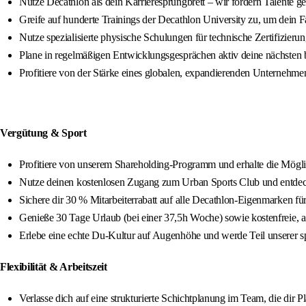
Nutze Decathlon als dein Karrieresprungbrett – wir fördern Talente ge
Greife auf hunderte Trainings der Decathlon University zu, um dein F
Nutze spezialisierte physische Schulungen für technische Zertifizieru
Plane in regelmäßigen Entwicklungsgesprächen aktiv deine nächsten be
Profitiere von der Stärke eines globalen, expandierenden Unternehmen
Vergütung & Sport
Profitiere von unserem Shareholding-Programm und erhalte die Mögli
Nutze deinen kostenlosen Zugang zum Urban Sports Club und entdeck
Sichere dir 30 % Mitarbeiterrabatt auf alle Decathlon-Eigenmarken fü
Genieße 30 Tage Urlaub (bei einer 37,5h Woche) sowie kostenfreie,
Erlebe eine echte Du-Kultur auf Augenhöhe und werde Teil unserer s
Flexibilität & Arbeitszeit
Verlasse dich auf eine strukturierte Schichtplanung im Team, die dir Pl