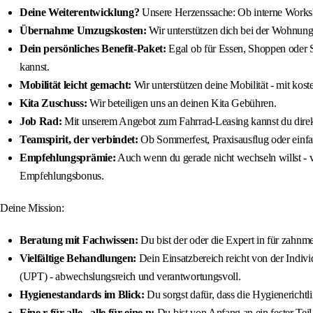
Deine Weiterentwicklung?
Unsere Herzenssache: Ob interne Worksho
Übernahme Umzugskosten:
Wir unterstützen dich bei der Wohnu
Dein persönliches Benefit-Paket:
Egal ob für Essen, Shoppen oder 
kannst.
Mobilität leicht gemacht:
Wir unterstützen deine Mobilität - mit kos
Kita Zuschuss:
Wir beteiligen uns an deinen Kita Gebühren.
Job Rad:
Mit unserem Angebot zum Fahrrad-Leasing kannst du direk
Teamspirit, der verbindet:
Ob Sommerfest, Praxisausflug oder einfac
Empfehlungsprämie:
Auch wenn du gerade nicht wechseln willst - v
Empfehlungsbonus.
Deine Mission:
Beratung mit Fachwissen:
Du bist der oder die Expert in für zahnm
Vielfältige Behandlungen:
Dein Einsatzbereich reicht von der Indiv
(UPT) - abwechslungsreich und verantwortungsvoll.
Hygienestandards im Blick:
Du sorgst dafür, dass die Hygienerichtl
Eine r für alle - alle für eine n:
Du bist von Anfang an ein fester Tei