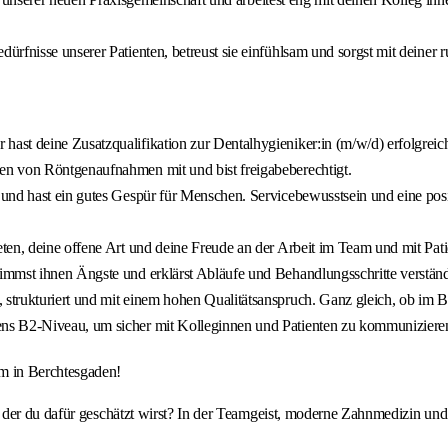
dürfnisse unserer Patienten, betreust sie einfühlsam und sorgst mit deiner r
hast deine Zusatzqualifikation zur Dentalhygieniker:in (m/w/d) erfolgreic
gen von Röntgenaufnahmen mit und bist freigabeberechtigt.
 und hast ein gutes Gespür für Menschen. Servicebewusstsein und eine posit
ten, deine offene Art und deine Freude an der Arbeit im Team und mit Pati
nimmst ihnen Ängste und erklärst Abläufe und Behandlungsschritte verstän
g, strukturiert und mit einem hohen Qualitätsanspruch. Ganz gleich, ob 
ens B2-Niveau, um sicher mit Kolleginnen und Patienten zu kommuniziere
m in Berchtesgaden!
n der du dafür geschätzt wirst? In der Teamgeist, moderne Zahnmedizin u