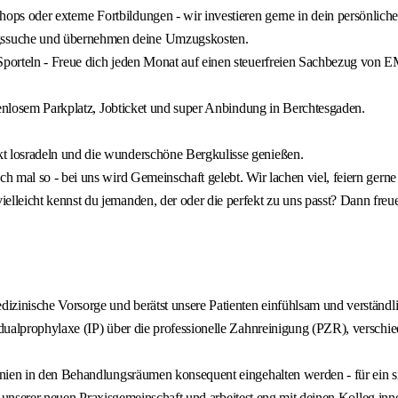
ps oder externe Fortbildungen - wir investieren gerne in dein persönlich
ngssuche und übernehmen deine Umzugskosten.
Sporteln - Freue dich jeden Monat auf einen steuerfreien Sachbezug von
tenlosem Parkplatz, Jobticket und super Anbindung in Berchtesgaden.
t losradeln und die wunderschöne Bergkulisse genießen.
h mal so - bei uns wird Gemeinschaft gelebt. Wir lachen viel, feiern ger
ielleicht kennst du jemanden, der oder die perfekt zu uns passt? Dann fre
edizinische Vorsorge und berätst unsere Patienten einfühlsam und verständl
idualprophylaxe (IP) über die professionelle Zahnreinigung (PZR), verschi
inien in den Behandlungsräumen konsequent eingehalten werden - für ein si
l unserer neuen Praxisgemeinschaft und arbeitest eng mit deinen Kolleg 