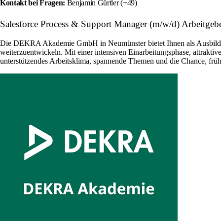
Kontakt bei Fragen:
Benjamin Gürtler (+49)
Salesforce Process & Support Manager (m/w/d) Arbeit
Die DEKRA Akademie GmbH in Neumünster bietet Ihnen als Ausbilder /
weiterzuentwickeln. Mit einer intensiven Einarbeitungsphase, attrakti
unterstützendes Arbeitsklima, spannende Themen und die Chance, frühz