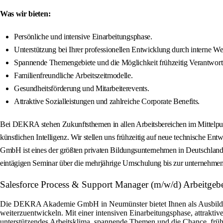
Was wir bieten:
Persönliche und intensive Einarbeitungsphase.
Unterstützung bei Ihrer professionellen Entwicklung durch interne We
Spannende Themengebiete und die Möglichkeit frühzeitig Verantwor
Familienfreundliche Arbeitszeitmodelle.
Gesundheitsförderung und Mitarbeiterevents.
Attraktive Sozialleistungen und zahlreiche Corporate Benefits.
Bei DEKRA stehen Zukunftsthemen in allen Arbeitsbereichen im Mittelpunk
künstlichen Intelligenz. Wir stellen uns frühzeitig auf neue technische
GmbH ist eines der größten privaten Bildungsunternehmen in Deutschland 
eintägigen Seminar über die mehrjährige Umschulung bis zur unternehmens
Salesforce Process & Support Manager (m/w/d) Arbeit
Die DEKRA Akademie GmbH in Neumünster bietet Ihnen als Ausbilder /
weiterzuentwickeln. Mit einer intensiven Einarbeitungsphase, attrakti
unterstützendes Arbeitsklima, spannende Themen und die Chance, frühz