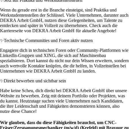
✨
Setz auf Praktika und Werkstudentenstellen
Wenn du gerade erst in die Branche einsteigst, sind Praktika und
Werkstudentenstellen der Schlüssel. Viele Unternehmen, darunter auch
DEKRA Arbeit GmbH, nutzen diese Gelegenheiten, um Talente zu
entdecken und später in Vollzeit zu übernehmen. Check auch die
Karriereseite von DEKRA Arbeit GmbH für aktuelle Angebote!
✨
Technische Communities und Foren aktiv nutzen
Engagiere dich in technischen Foren oder Community-Plattformen wie
LinkedIn-Gruppen und XING, die sich auf Maschinenbau
spezialisieren. Dort kannst du nicht nur dein Wissen erweitern, sondern
auch wertvolle Kontakte knüpfen, die dir helfen, in Vollzeitstellen bei
Unternehmen wie DEKRA Arbeit GmbH zu landen.
✨
Direkt bewerben und sichtbar sein
Habe keine Scheu, dich direkt bei DEKRA Arbeit GmbH über unsere
Website zu bewerben. Zeig mit deinem Portfolio oder Projekten, was
du kannst. Heutzutage suchen viele Unternehmen nach Kandidaten,
die ihre Leidenschaft und Fähigkeiten demonstrieren können, also
nutze diese Chance!
Wir glauben, dass du diese Fähigkeiten brauchst, um CNC-
Fräser/Zerspanungsmechaniker (m/w/d) (Krefeld) mit Bravour zu