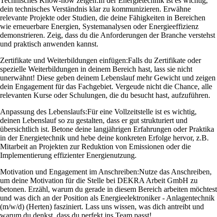
Technisches Know-how zeigen:
In der Energietechnik ist es wichtig,
dein technisches Verständnis klar zu kommunizieren. Erwähne
relevante Projekte oder Studien, die deine Fähigkeiten in Bereichen
wie erneuerbare Energien, Systemanalysen oder Energieeffizienz
demonstrieren. Zeig, dass du die Anforderungen der Branche verstehst
und praktisch anwenden kannst.
Zertifikate und Weiterbildungen einfügen:
Falls du Zertifikate oder
spezielle Weiterbildungen in deinem Bereich hast, lass sie nicht
unerwähnt! Diese geben deinem Lebenslauf mehr Gewicht und zeigen
dein Engagement für das Fachgebiet. Vergeude nicht die Chance, alle
relevanten Kurse oder Schulungen, die du besucht hast, aufzuführen.
Anpassung des Lebenslaufs:
Für eine Vollzeitstelle ist es wichtig,
deinen Lebenslauf so zu gestalten, dass er gut strukturiert und
übersichtlich ist. Betone deine langjährigen Erfahrungen oder Praktika
in der Energietechnik und hebe deine konkreten Erfolge hervor, z.B.
Mitarbeit an Projekten zur Reduktion von Emissionen oder die
Implementierung effizienter Energienutzung.
Motivation und Engagement im Anschreiben:
Nutze das Anschreiben,
um deine Motivation für die Stelle bei DEKRA Arbeit GmbH zu
betonen. Erzähl, warum du gerade in diesem Bereich arbeiten möchtest
und was dich an der Position als Energieelektroniker - Anlagentechnik
(m/w/d) (Herten) fasziniert. Lass uns wissen, was dich antreibt und
warum du denkst, dass du perfekt ins Team passt!