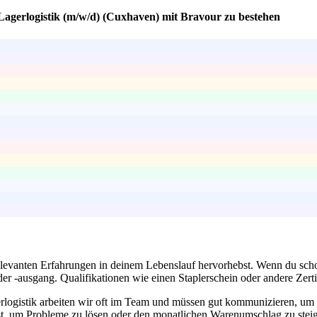
 Lagerlogistik (m/w/d) (Cuxhaven) mit Bravour zu bestehen
 relevanten Erfahrungen in deinem Lebenslauf hervorhebst. Wenn du scho
-ausgang. Qualifikationen wie einen Staplerschein oder andere Zertifi
erlogistik arbeiten wir oft im Team und müssen gut kommunizieren, u
t, um Probleme zu lösen oder den monatlichen Warenumschlag zu steig