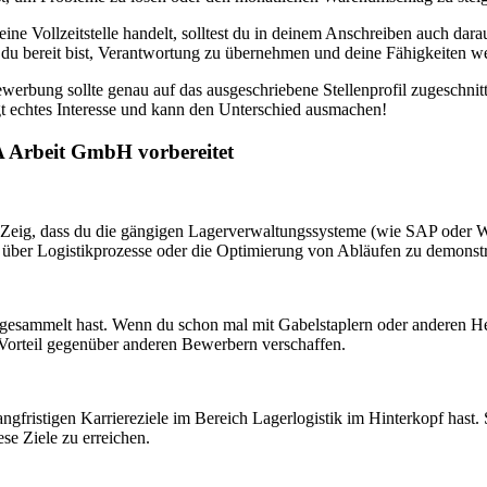
ine Vollzeitstelle handelt, solltest du in deinem Anschreiben auch dara
ass du bereit bist, Verantwortung zu übernehmen und deine Fähigkeiten w
werbung sollte genau auf das ausgeschriebene Stellenprofil zugeschn
t echtes Interesse und kann den Unterschied ausmachen!
A Arbeit GmbH vorbereitet
t. Zeig, dass du die gängigen Lagerverwaltungssysteme (wie SAP oder 
n über Logistikprozesse oder die Optimierung von Abläufen zu demonstr
 gesammelt hast. Wenn du schon mal mit Gabelstaplern oder anderen Heb
en Vorteil gegenüber anderen Bewerbern verschaffen.
 langfristigen Karriereziele im Bereich Lagerlogistik im Hinterkopf hast.
e Ziele zu erreichen.