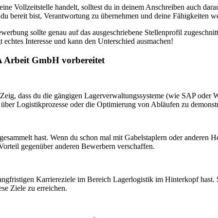
ine Vollzeitstelle handelt, solltest du in deinem Anschreiben auch dara
ass du bereit bist, Verantwortung zu übernehmen und deine Fähigkeiten w
werbung sollte genau auf das ausgeschriebene Stellenprofil zugeschn
t echtes Interesse und kann den Unterschied ausmachen!
A Arbeit GmbH vorbereitet
t. Zeig, dass du die gängigen Lagerverwaltungssysteme (wie SAP oder 
n über Logistikprozesse oder die Optimierung von Abläufen zu demonstr
 gesammelt hast. Wenn du schon mal mit Gabelstaplern oder anderen Heb
en Vorteil gegenüber anderen Bewerbern verschaffen.
 langfristigen Karriereziele im Bereich Lagerlogistik im Hinterkopf hast.
e Ziele zu erreichen.