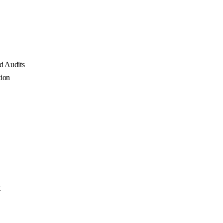
d Audits
ion
t