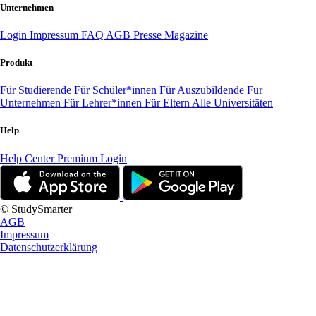
Unternehmen
Login
Impressum
FAQ
AGB
Presse
Magazine
Produkt
Für Studierende
Für Schüler*innen
Für Auszubildende
Für
Unternehmen
Für Lehrer*innen
Für Eltern
Alle Universitäten
Help
Help Center
Premium Login
© StudySmarter
AGB
Impressum
Datenschutzerklärung