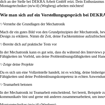
dich an der Stelle bei DEKRA Arbeit GmbH reizt. Dein Enthusiasmus u
Montagetechniker (m/w/d) (Wegberg) arbeiten möchtest!
Wie man sich auf ein Vorstellungsgespräch bei DEKR
✨
Verstehe die Grundlagen der Mechatronik
Mach dir ein gutes Bild von den Grundprinzipien der Mechatronik, be
Design zu erklären. Nimm dir Zeit, deine Fachkenntnisse aufzufrische
✨
Bereite dich auf praktische Tests vor
In der Mechatronik kann es gut sein, dass du während des Interviews 
Fähigkeiten im Vorfeld, um deine Problemlösungsfähigkeiten und Handfe
✨
Zeige deine Projekte
Da es sich um eine Vollzeitstelle handelt, ist es wichtig, deine bisherig
Fähigkeiten und deine Problemlösungskompetenz in echten Anwendung
✨
Teamarbeit betonen
In der Mechatronik ist Teamarbeit entscheidend. Sei bereit, Beispiele
kommunikativ bist und gerne mit anderen zusammenarbeitest, um in
Montagetechniker (m/w/d) (Wegberg)