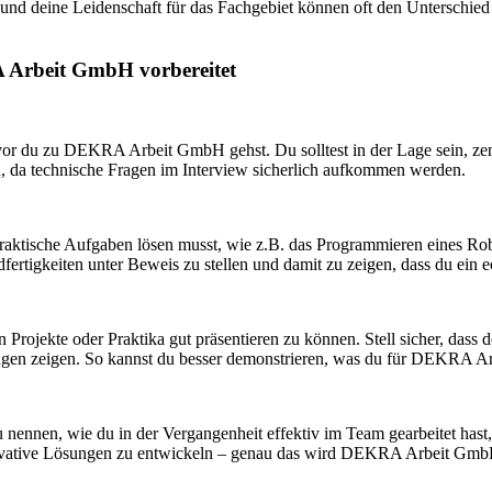
nd deine Leidenschaft für das Fachgebiet können oft den Unterschied
A Arbeit GmbH vorbereitet
vor du zu DEKRA Arbeit GmbH gehst. Du solltest in der Lage sein, ze
n, da technische Fragen im Interview sicherlich aufkommen werden.
praktische Aufgaben lösen musst, wie z.B. das Programmieren eines Rob
rtigkeiten unter Beweis zu stellen und damit zu zeigen, dass du ein e
en Projekte oder Praktika gut präsentieren zu können. Stell sicher, dass 
en zeigen. So kannst du besser demonstrieren, was du für DEKRA Ar
 zu nennen, wie du in der Vergangenheit effektiv im Team gearbeitet ha
novative Lösungen zu entwickeln – genau das wird DEKRA Arbeit Gmb