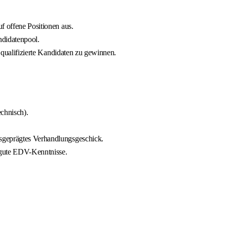
f offene Positionen aus.
ndidatenpool.
v qualifizierte Kandidaten zu gewinnen.
chnisch).
sgeprägtes Verhandlungsgeschick.
n gute EDV-Kenntnisse.