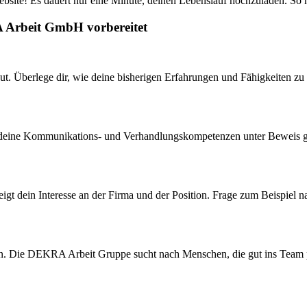
ite! Es dauert nur eine Minute, deinen Lebenslauf hochzuladen. So ha
A Arbeit GmbH vorbereitet
t. Überlege dir, wie deine bisherigen Erfahrungen und Fähigkeiten zu d
deine Kommunikations- und Verhandlungskompetenzen unter Beweis gestel
zeigt dein Interesse an der Firma und der Position. Frage zum Beispiel
hen. Die DEKRA Arbeit Gruppe sucht nach Menschen, die gut ins Team p