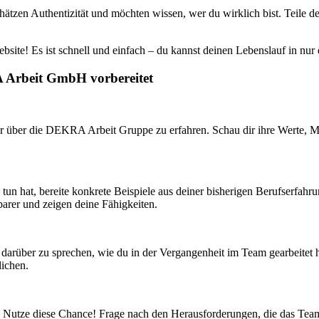
chätzen Authentizität und möchten wissen, wer du wirklich bist. Teile
ite! Es ist schnell und einfach – du kannst deinen Lebenslauf in nur
A Arbeit GmbH vorbereitet
r über die DEKRA Arbeit Gruppe zu erfahren. Schau dir ihre Werte, Mis
un hat, bereite konkrete Beispiele aus deiner bisherigen Berufserfah
arer und zeigen deine Fähigkeiten.
eit, darüber zu sprechen, wie du in der Vergangenheit im Team gearbeit
lichen.
n. Nutze diese Chance! Frage nach den Herausforderungen, die das Team