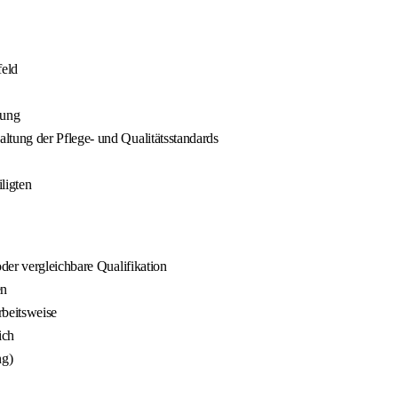
eld
gung
tung der Pflege- und Qualitätsstandards
ligten
der vergleichbare Qualifikation
en
rbeitsweise
ich
ng)