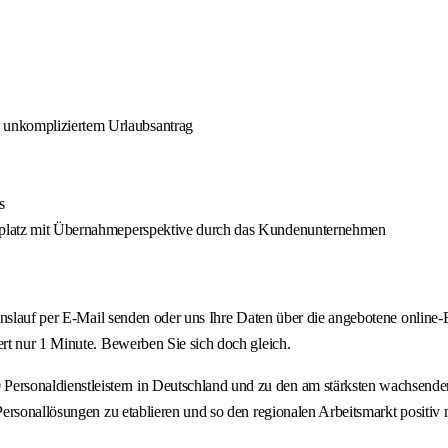
 unkompliziertem Urlaubsantrag
s
itsplatz mit Übernahmeperspektive durch das Kundenunternehmen
ebenslauf per E-Mail senden oder uns Ihre Daten über die angebotene onl
rt nur 1 Minute. Bewerben Sie sich doch gleich.
onaldienstleistern in Deutschland und zu den am stärksten wachsenden P
rsonallösungen zu etablieren und so den regionalen Arbeitsmarkt positiv m