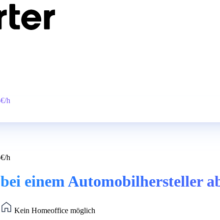
6€/h
6€/h
bei einem Automobilhersteller a
)
Kein Homeoffice möglich