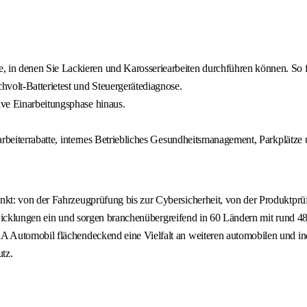
n denen Sie Lackieren und Karosseriearbeiten durchführen können. So förd
volt-Batterietest und Steuergerätediagnose.
ive Einarbeitungsphase hinaus.
tarbeiterrabatte, internes Betriebliches Gesundheitsmanagement, Parkplätze 
t: von der Fahrzeugprüfung bis zur Cybersicherheit, von der Produktprüf
 Entwicklungen ein und sorgen branchenübergreifend in 60 Ländern mit run
 Automobil flächendeckend eine Vielfalt an weiteren automobilen und ind
tz.