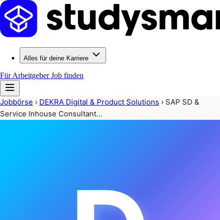
Alles für deine Karriere
Für Arbeitgeber
Job finden
Jobbörse
›
DEKRA Digital & Product Solutions
›
SAP SD &
Service Inhouse Consultant…