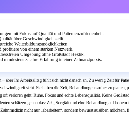
ngen mit Fokus auf Qualität und Patientenzufriedenheit.
lität über Geschwindigkeit stellt.
ngreiche Weiterbildungsmöglichkeiten.
nd profitiere von einem starken Netzwerk.
stressfreien Umgebung ohne Großstadt-Hektik.
mindestens 3 Jahre Erfahrung in einer Zahnarztpraxis.
n – aber Ihr Arbeitsalltag fühlt sich nicht danach an. Zu wenig Zeit für Pat
 Geschwindigkeit steht. Sie haben die Zeit, Behandlungen sauber zu planen,
ag oft verloren geht: Ruhe, Fokus und echte Lebensqualität. Keine Großsta
atienten schätzen genau das: Zeit, Sorgfalt und eine Behandlung auf hohe
 Zahnmedizin nicht nur „abarbeiten“, sondern bewusst ausüben möchten, fi