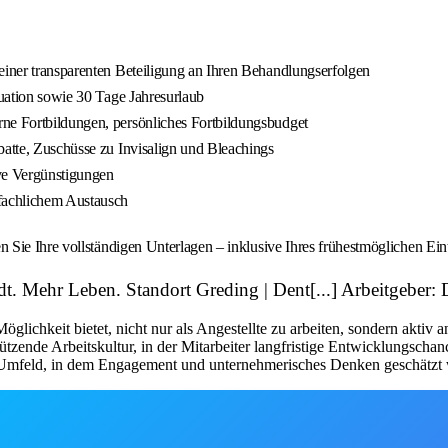
einer transparenten Beteiligung an Ihren Behandlungserfolgen
tuation sowie 30 Tage Jahresurlaub
rne Fortbildungen, persönliches Fortbildungsbudget
batte, Zuschüsse zu Invisalign und Bleachings
ive Vergünstigungen
 fachlichem Austausch
Sie Ihre vollständigen Unterlagen – inklusive Ihres frühestmöglichen Ein
adt. Mehr Leben. Standort Greding | Dent[...] Arbeitgeb
öglichkeit bietet, nicht nur als Angestellte zu arbeiten, sondern aktiv
tzende Arbeitskultur, in der Mitarbeiter langfristige Entwicklungschan
n Umfeld, in dem Engagement und unternehmerisches Denken geschätzt