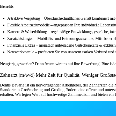
Benefits
Attraktive Vergütung – Überdurchschnittliches Gehalt kombiniert mit 
Flexible Arbeitszeitmodelle – angepasst an Ihre individuelle Lebenssi
Karriere & Weiterbildung – regelmäßige Entwicklungsgespräche, inte
Zusatzleistungen – Mobilitäts- und Betreuungszuschuss, Mitarbeiterra
Finanzielle Extras – monatlich aufgeladene Gutscheinkarte & exklus
Netzwerkvorteile – profitieren Sie von unserem starken Verbund und
Neugierig geworden? Dann freuen wir uns auf Ihre Bewerbung! Bitte laden 
Zahnarzt (m/w/d) Mehr Zeit für Qualität. Weniger Großst
Dentis Bavaria ist ein hervorragender Arbeitgeber, der Zahnärzten die M
Standorte in Großmehring und Greding fördern eine offene und unterstü
erhalten. Wir legen Wert auf hochwertige Zahnmedizin und bieten ei