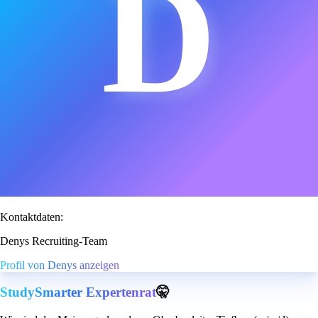
D
Kontaktdaten:
Denys Recruiting-Team
Profil von Denys anzeigen
StudySmarter Expertenrat
🤫