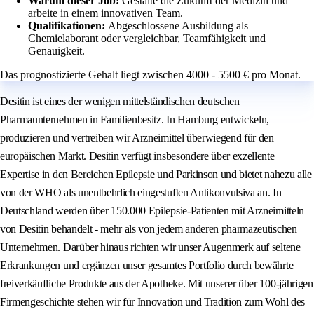
Warum dieser Job:
Gestalte die Zukunft der Medizin und
arbeite in einem innovativen Team.
Qualifikationen:
Abgeschlossene Ausbildung als
Chemielaborant oder vergleichbar, Teamfähigkeit und
Genauigkeit.
Das prognostizierte Gehalt liegt zwischen 4000 - 5500 € pro Monat.
Desitin ist eines der wenigen mittelständischen deutschen
Pharmaunternehmen in Familienbesitz. In Hamburg entwickeln,
produzieren und vertreiben wir Arzneimittel überwiegend für den
europäischen Markt. Desitin verfügt insbesondere über exzellente
Expertise in den Bereichen Epilepsie und Parkinson und bietet nahezu alle
von der WHO als unentbehrlich eingestuften Antikonvulsiva an. In
Deutschland werden über 150.000 Epilepsie-Patienten mit Arzneimitteln
von Desitin behandelt - mehr als von jedem anderen pharmazeutischen
Unternehmen. Darüber hinaus richten wir unser Augenmerk auf seltene
Erkrankungen und ergänzen unser gesamtes Portfolio durch bewährte
freiverkäufliche Produkte aus der Apotheke. Mit unserer über 100-jährigen
Firmengeschichte stehen wir für Innovation und Tradition zum Wohl des