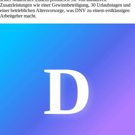
Zusatzleistungen wie einer Gewinnbeteiligung, 30 Urlaubstagen und
einer betrieblichen Altersvorsorge, was DNV zu einem erstklassigen
Arbeitgeber macht.
D