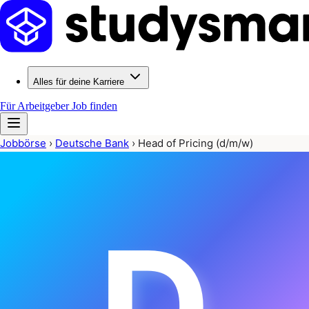
Alles für deine Karriere
Für Arbeitgeber
Job finden
Jobbörse
›
Deutsche Bank
›
Head of Pricing (d/m/w)
D