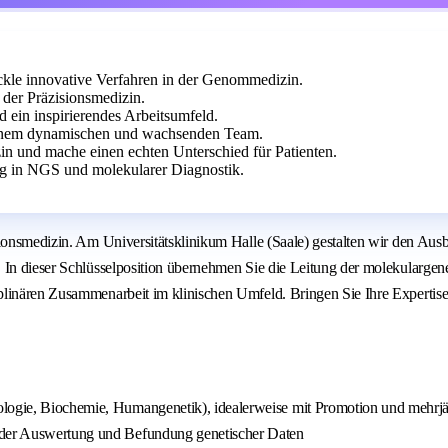
ckle innovative Verfahren in der Genommedizin.
n der Präzisionsmedizin.
 ein inspirierendes Arbeitsumfeld.
 einem dynamischen und wachsenden Team.
in und mache einen echten Unterschied für Patienten.
ng in NGS und molekularer Diagnostik.
ionsmedizin. Am Universitätsklinikum Halle (Saale) gestalten wir den Ausb
. In dieser Schlüsselposition übernehmen Sie die Leitung der molekularge
plinären Zusammenarbeit im klinischen Umfeld. Bringen Sie Ihre Expertise
ologie, Biochemie, Humangenetik), idealerweise mit Promotion und mehrj
n der Auswertung und Befundung genetischer Daten