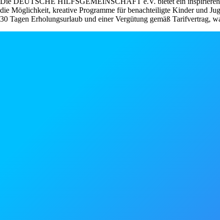
Die DEUTSCHE HILFSGEMEINSCHAFT e.V. bietet ein inspirierendes Ar
die Möglichkeit, kreative Programme für benachteiligte Kinder und Juge
30 Tagen Erholungsurlaub und einer Vergütung gemäß Tarifvertrag, was