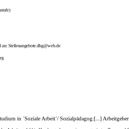
stufe)
ail an: Stellenangebote.dhg@web.de
rg
ium in ´Soziale Arbeit´/ Sozialpädagog:[...] Arbeitgeber