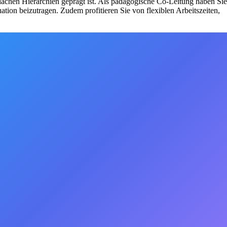
en Hierarchien geprägt ist. Als pädagogische Co-Leitung haben Sie
ation beizutragen. Zudem profitieren Sie von flexiblen Arbeitszeiten,