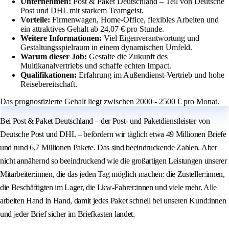
Unternehmen:
Post & Paket Deutschland – Teil von Deutsche
Post und DHL mit starkem Teamgeist.
Vorteile:
Firmenwagen, Home-Office, flexibles Arbeiten und
ein attraktives Gehalt ab 24,07 € pro Stunde.
Weitere Informationen:
Viel Eigenverantwortung und
Gestaltungsspielraum in einem dynamischen Umfeld.
Warum dieser Job:
Gestalte die Zukunft des
Multikanalvertriebs und schaffe echten Impact.
Qualifikationen:
Erfahrung im Außendienst-Vertrieb und hohe
Reisebereitschaft.
Das prognostizierte Gehalt liegt zwischen 2000 - 2500 € pro Monat.
Bei Post & Paket Deutschland – der Post- und Paketdienstleister von
Deutsche Post und DHL – befördern wir täglich etwa 49 Millionen Briefe
und rund 6,7 Millionen Pakete. Das sind beeindruckende Zahlen. Aber
nicht annähernd so beeindruckend wie die großartigen Leistungen unserer
Mitarbeiter:innen, die das jeden Tag möglich machen: die Zusteller:innen,
die Beschäftigten im Lager, die Lkw-Fahrer:innen und viele mehr. Alle
arbeiten Hand in Hand, damit jedes Paket schnell bei unseren Kund:innen
und jeder Brief sicher im Briefkasten landet.