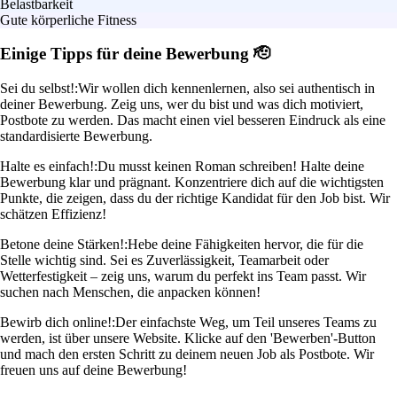
Belastbarkeit
Gute körperliche Fitness
Einige Tipps für deine Bewerbung 🫡
Sei du selbst!:
Wir wollen dich kennenlernen, also sei authentisch in
deiner Bewerbung. Zeig uns, wer du bist und was dich motiviert,
Postbote zu werden. Das macht einen viel besseren Eindruck als eine
standardisierte Bewerbung.
Halte es einfach!:
Du musst keinen Roman schreiben! Halte deine
Bewerbung klar und prägnant. Konzentriere dich auf die wichtigsten
Punkte, die zeigen, dass du der richtige Kandidat für den Job bist. Wir
schätzen Effizienz!
Betone deine Stärken!:
Hebe deine Fähigkeiten hervor, die für die
Stelle wichtig sind. Sei es Zuverlässigkeit, Teamarbeit oder
Wetterfestigkeit – zeig uns, warum du perfekt ins Team passt. Wir
suchen nach Menschen, die anpacken können!
Bewirb dich online!:
Der einfachste Weg, um Teil unseres Teams zu
werden, ist über unsere Website. Klicke auf den 'Bewerben'-Button
und mach den ersten Schritt zu deinem neuen Job als Postbote. Wir
freuen uns auf deine Bewerbung!