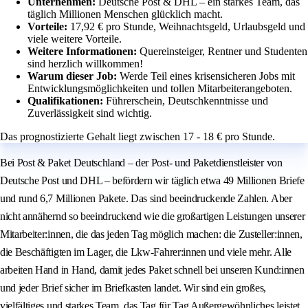
Unternehmen:
Deutsche Post & DHL – ein starkes Team, das
täglich Millionen Menschen glücklich macht.
Vorteile:
17,92 € pro Stunde, Weihnachtsgeld, Urlaubsgeld und
viele weitere Vorteile.
Weitere Informationen:
Quereinsteiger, Rentner und Studenten
sind herzlich willkommen!
Warum dieser Job:
Werde Teil eines krisensicheren Jobs mit
Entwicklungsmöglichkeiten und tollen Mitarbeiterangeboten.
Qualifikationen:
Führerschein, Deutschkenntnisse und
Zuverlässigkeit sind wichtig.
Das prognostizierte Gehalt liegt zwischen 17 - 18 € pro Stunde.
Bei Post & Paket Deutschland – der Post- und Paketdienstleister von
Deutsche Post und DHL – befördern wir täglich etwa 49 Millionen Briefe
und rund 6,7 Millionen Pakete. Das sind beeindruckende Zahlen. Aber
nicht annähernd so beeindruckend wie die großartigen Leistungen unserer
Mitarbeiter:innen, die das jeden Tag möglich machen: die Zusteller:innen,
die Beschäftigten im Lager, die Lkw-Fahrer:innen und viele mehr. Alle
arbeiten Hand in Hand, damit jedes Paket schnell bei unseren Kund:innen
und jeder Brief sicher im Briefkasten landet. Wir sind ein großes,
vielfältiges und starkes Team, das Tag für Tag Außergewöhnliches leistet