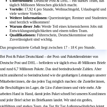
Unternehmen:
Deutsche Post & DHL – ein starkes Team, das
täglich Millionen Menschen glücklich macht.
Vorteile:
17,92 € pro Stunde, Weihnachtsgeld, Urlaubsgeld und
viele weitere Vorteile.
Weitere Informationen:
Quereinsteiger, Rentner und Studenten
sind herzlich willkommen!
Warum dieser Job:
Werde Teil eines krisensicheren Jobs mit
Entwicklungsmöglichkeiten und einem tollen Team.
Qualifikationen:
Führerschein, Deutschkenntnisse und
Zuverlässigkeit sind wichtig.
Das prognostizierte Gehalt liegt zwischen 17 - 18 € pro Stunde.
Bei Post & Paket Deutschland – der Post- und Paketdienstleister von
Deutsche Post und DHL – befördern wir täglich etwa 49 Millionen Briefe
und rund 6,7 Millionen Pakete. Das sind beeindruckende Zahlen. Aber
nicht annähernd so beeindruckend wie die großartigen Leistungen unserer
Mitarbeiter:innen, die das jeden Tag möglich machen: die Zusteller:innen,
die Beschäftigten im Lager, die Lkw-Fahrer:innen und viele mehr. Alle
arbeiten Hand in Hand, damit jedes Paket schnell bei unseren Kund:innen
und jeder Brief sicher im Briefkasten landet. Wir sind ein großes,
vielfältiges und starkes Team, das Tag für Tag Außergewöhnliches leistet